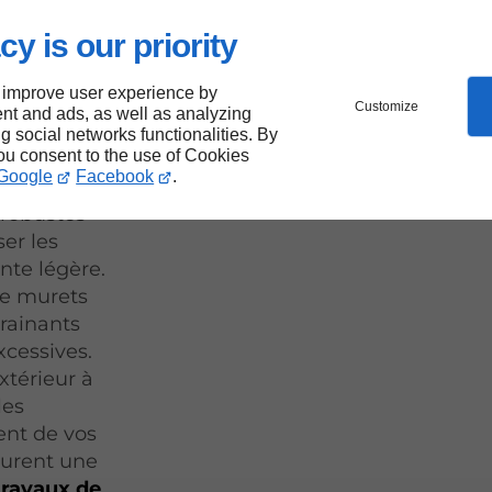
cy is our priority
et
 improve user experience by
Customize
nt and ads, as well as analyzing
ng social networks functionalities. By
you consent to the use of Cookies
Google
Facebook
.
 robustes
ser les
nte légère.
 de murets
drainants
xcessives.
térieur à
les
ent de vos
surent une
travaux de