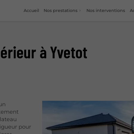
Accueil
Nos prestations
Nos interventions
Ac
rieur à Yvetot
 un
itement
plateau
rigueur pour