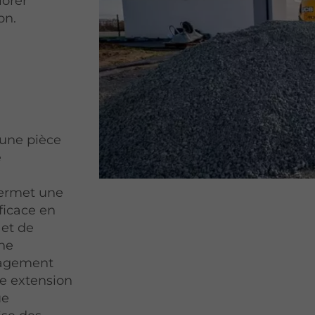
iorer
on.
une pièce
e
a
permet une
ficace en
 et de
une
nagement
le extension
ue