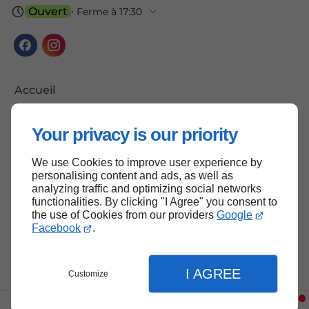
Ouvert
⋅ Ferme à 17:30
Accueil
Contactez-nous
Your privacy is our priority
Mentions légales
Plan du site
We use Cookies to improve user experience by
personalising content and ads, as well as
analyzing traffic and optimizing social networks
functionalities. By clicking "I Agree" you consent to
the use of Cookies from our providers
Google
Haut de page
Facebook
.
I AGREE
Customize