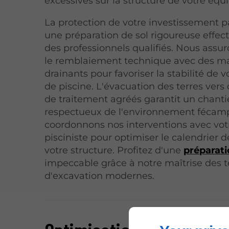
excessives sur la structure de votre éq
La protection de votre investissement p
une préparation de sol rigoureuse effec
des professionnels qualifiés. Nous assu
le remblaiement technique avec des m
drainants pour favoriser la stabilité de 
de piscine. L'évacuation des terres vers
de traitement agréés garantit un chanti
respectueux de l'environnement fécam
coordonnons nos interventions avec vot
pisciniste pour optimiser le calendrier 
votre structure. Profitez d'une
préparati
impeccable grâce à notre maîtrise des 
d'excavation modernes.