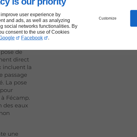
e de
cy is our priority
 improve user experience by
Customize
nt and ads, as well as analyzing
ng social networks functionalities. By
you consent to the use of Cookies
ns est
Google
Facebook
.
es
a pose de
ment direct
 incluent la
le passage
té. La pose
 pour
e à Fécamp.
on des eaux
 non
nte une