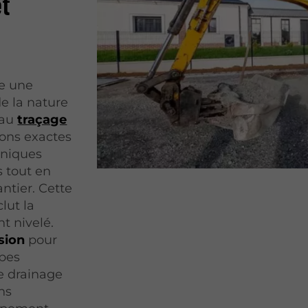
et
te une
e la nature
 au
traçage
ions exactes
aniques
s tout en
ntier. Cette
lut la
t nivelé.
sion
pour
ppes
e drainage
ns