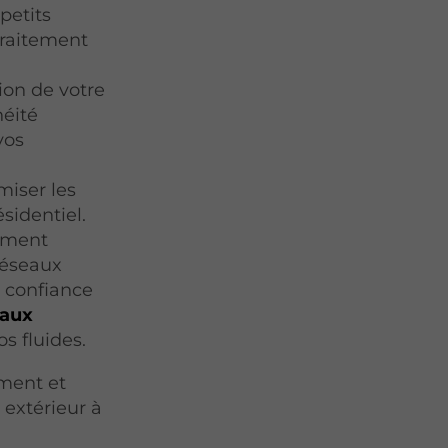
petits
 traitement
ion de votre
héité
vos
miser les
sidentiel.
ement
réseaux
s confiance
eaux
s fluides.
ment et
extérieur à