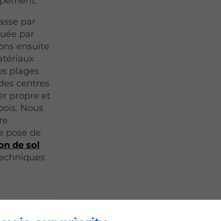
uipement.
asse par
tuée par
rons ensuite
atériaux
vos plages
 des centres
er propre et
pois. Nous
re
de pose de
on de sol
techniques