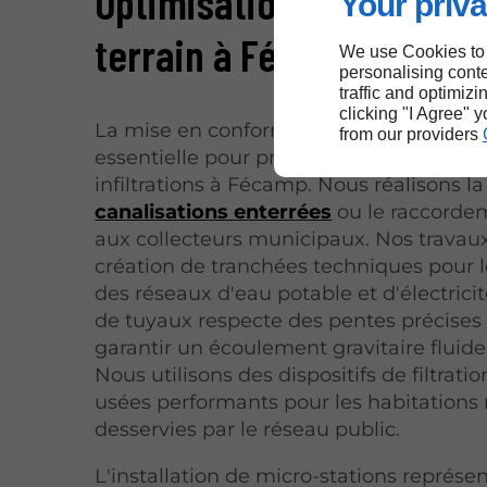
Optimisation du drainag
Your priva
terrain à Fécamp
We use Cookies to
personalising conte
traffic and optimizi
clicking "I Agree" 
La mise en conformité de vos évacuatio
from our providers
essentielle pour protéger votre terrain d
infiltrations à Fécamp. Nous réalisons l
canalisations enterrées
ou le raccorde
aux collecteurs municipaux. Nos travaux
création de tranchées techniques pour 
des réseaux d'eau potable et d'électrici
de tuyaux respecte des pentes précises
garantir un écoulement gravitaire fluid
Nous utilisons des dispositifs de filtrati
usées performants pour les habitations
desservies par le réseau public.
L'installation de micro-stations représe