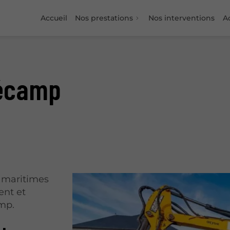
Accueil
Nos prestations
Nos interventions
Ac
Fécamp
s maritimes
ent et
mp.